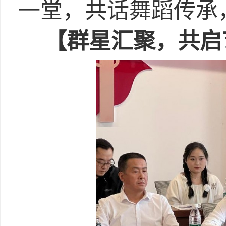
一堂，共话舞蹈传承
【群星汇聚，共启