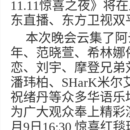
11.11惊喜之夜》
东直播、东方卫视双
本次晚会云集了阿
年、范晓萱、希林娜
恋、刘宇、摩登兄弟
潘玮柏、SHarK米
祝绪丹等众多华语乐
为广大观众奉上精彩
月9日16:30 惊喜