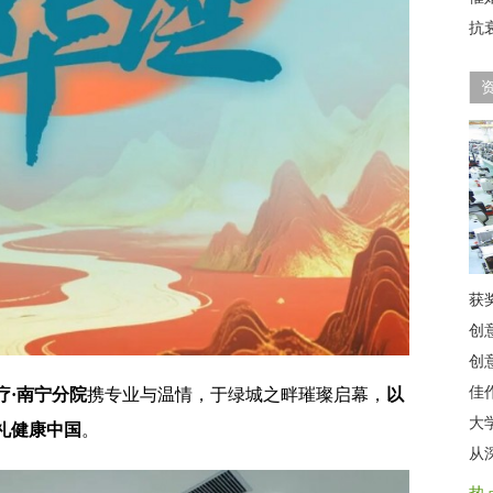
抗
获
创
创
佳
疗·南宁分院
携专业与温情，于绿城之畔璀璨启幕，
以
大
礼健康中国
。
从