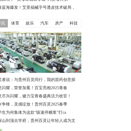
衰蓝海爆发！艾里福械字号透皮技术破局，
资讯
体育
娱乐
汽车
房产
科技
奖者说：与贵州百灵同行，我的苗药创意探
意闪耀，荣誉加冕！百宝亮相2025青春
意尽兴闪耀，健力宝青春盛典活力收官！
作争锋，灵感绽放！贵州百灵2025春季
学生为何集体为这款“咳速停糖浆”打ca
深山到顶尖学府，贵州百灵让年轻人成为文