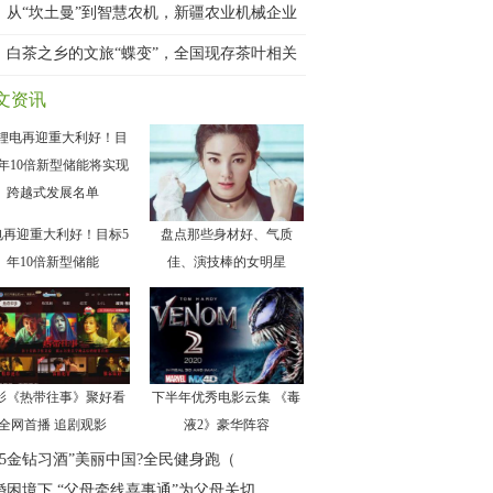
从“坎土曼”到智慧农机，新疆农业机械企业
白茶之乡的文旅“蝶变”，全国现存茶叶相关
文资讯
电再迎重大利好！目标5
盘点那些身材好、气质
年10倍新型储能
佳、演技棒的女明星
影《热带往事》聚好看
下半年优秀电影云集 《毒
全网首播 追剧观影
液2》豪华阵容
025金钻习酒”美丽中国?全民健身跑（
婚困境下 “父母牵线喜事通”为父母关切