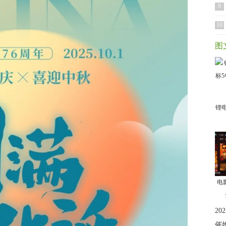
9
10
图
锂
电
2
催