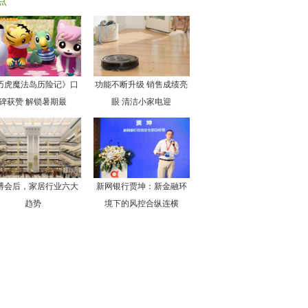
点
巧虎魔法岛历险记》口
功能不断升级 销售成绩亮
碑获赞 解锁暑期最
眼 清洁小家电迎
博会后，家居行业六大
新网银行贾坤：新金融环
趋势
境下的风控合纵连横