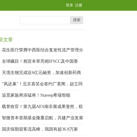
登录
注册
搜索
新文章
花生医疗荣膺中西医结合复发性流产管理分
会
全球瞩目！相宜本草亮相IFSCC及中国香
天境生物完成近6亿元融资，加速创新药商
业
“凤还巢”！北京喜笑会签约广茗阁，赵立同
追觅家族再添猛将！Stareep希瑞智能
载誉收官！第九届AES南非展成果斐然，权
智微资本首期基金隆重启航，共建产业发展
新
国庆假期迎客流高峰，我国有超36.8万家