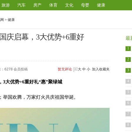
旅游
汽车
房产
体育
文化
母婴
健康
讯网
>
健康
国庆启幕，3大优势+6重好
最
1
2
：6278 会员投稿
暂无
评论
大
中
小
加入收藏夹
3
4
，
3大优势+6重好礼“惠”聚绿城
5
；举国欢腾，万家灯火共庆祖国华诞。
6
7
8