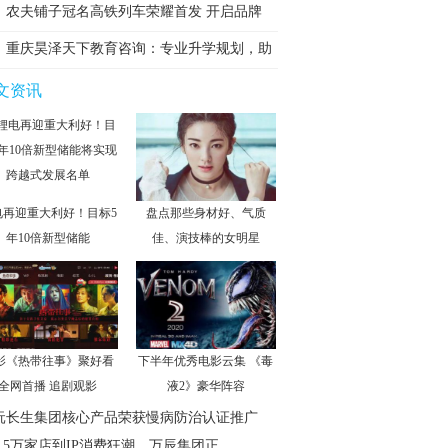
农夫铺子冠名高铁列车荣耀首发 开启品牌
重庆昊泽天下教育咨询：专业升学规划，助
力
文资讯
电再迎重大利好！目标5
盘点那些身材好、气质
年10倍新型储能
佳、演技棒的女明星
影《热带往事》聚好看
下半年优秀电影云集 《毒
全网首播 追剧观影
液2》豪华阵容
沅长生集团核心产品荣获慢病防治认证推广
1.5万家店到IP消费狂潮，万辰集团正