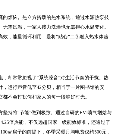
庭的烦恼。热立方搭载的热水系统，通过水源热泵技
、无需试温，一家人接力洗澡也无需担心水温变化。
高效，能量循环利用，是将“贴心”二字融入热水体验
电，却常常忽视了“系统噪音”对生活节奏的干扰。热
计，运行声音低至42分贝，相当于一片图书馆的安
它都不会打扰你和家人的每一段静好时光。
坚持将“节能”做到极致。通过自研的EVI喷气增焓与
4.25倍热能，不仅远超国家一级能效标准，还通过了
100㎡房子的前提下，冬季采暖月均电费仅约500元，