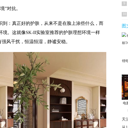
9
境”对抗。
10
识到：真正好的护肤，从来不是在脸上涂些什么，而
图
境。这就像SK-II实验室推荐的护肤理想环境一样
没有强风干扰，恒温恒湿，静谧安稳。
锂
电
天
从