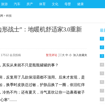
旅游
汽车
房产
体育
文化
母婴
健康
讯网
>
科技
形战士”：地暖机舒适家3.0重新
最
1
2
17512 会员投稿
暂无
评论
大
中
小
加入收藏夹
3
4
，其实从来就不只是瓶瓶罐罐的事？
5
润，反复用了几款保湿霜都不顶用。后来才发现，是
6
如，换季时皮肤总过敏，护肤品换了一圈，依旧红痒
7
，冷热不均；还有夏天，冷气直吹让你一边裹着被子
8
心寒”……