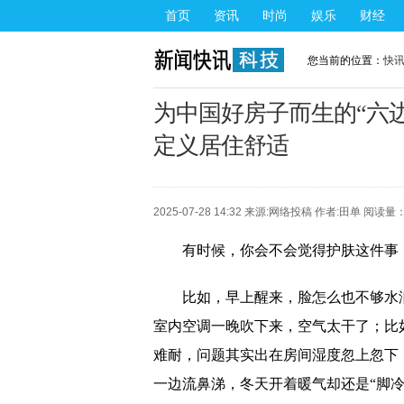
首页
资讯
时尚
娱乐
财经
您当前的位置：
快
为中国好房子而生的“六边
定义居住舒适
2025-07-28 14:32 来源:
网络投稿
作者:田单 阅读量：
有时候，你会不会觉得护肤这件事
比如，早上醒来，脸怎么也不够水
室内空调一晚吹下来，空气太干了；比
难耐，问题其实出在房间湿度忽上忽下
一边流鼻涕，冬天开着暖气却还是“脚冷