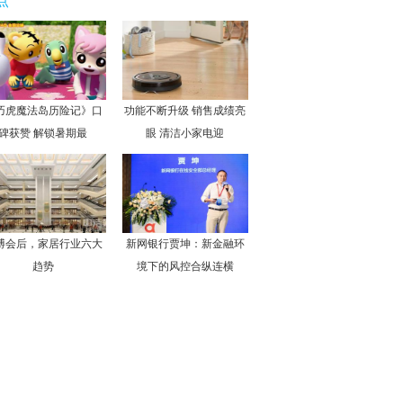
点
巧虎魔法岛历险记》口
功能不断升级 销售成绩亮
碑获赞 解锁暑期最
眼 清洁小家电迎
博会后，家居行业六大
新网银行贾坤：新金融环
趋势
境下的风控合纵连横