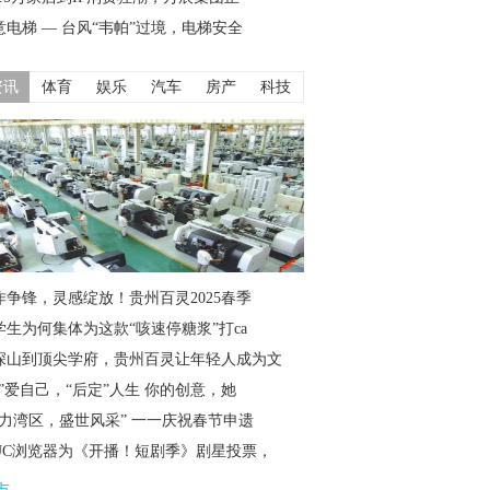
意电梯 — 台风“韦帕”过境，电梯安全
资讯
体育
娱乐
汽车
房产
科技
作争锋，灵感绽放！贵州百灵2025春季
学生为何集体为这款“咳速停糖浆”打ca
深山到顶尖学府，贵州百灵让年轻人成为文
仙”爱自己，“后定”人生 你的创意，她
魅力湾区，盛世风采” 一一庆祝春节申遗
UC浏览器为《开播！短剧季》剧星投票，