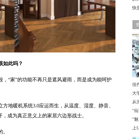
快
该如此吗？
段，“家”的功能不再只是遮风避雨，而是成为能呵护
佳
大
从
方地暖机系统3.0应运而生，从温度、湿度、静音、
“
展开，成为真正意义上的家居六边形战士。
“
上
的。